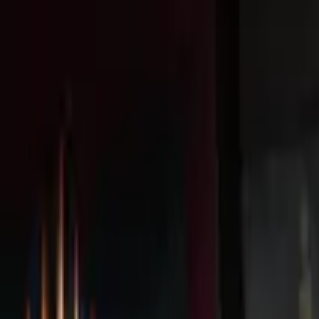
Livraison offerte
dès 35 € ! 👇 Plus de détails 👇
Prenez-vous aux jeux