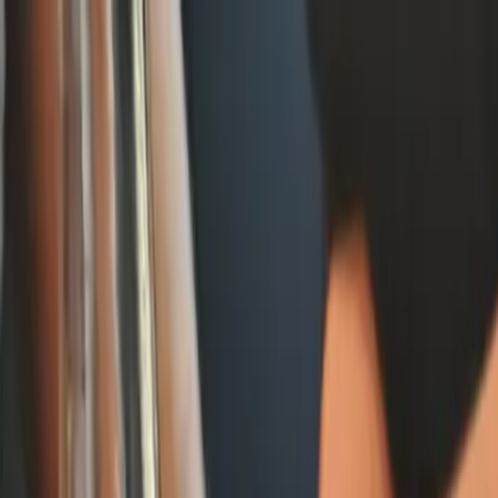
Livraison offerte
dès 35 € ! 👇 Plus de détails 👇
Prenez-vous aux jeux