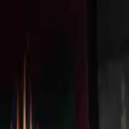
Livraison offerte
dès 35 € ! 👇 Plus de détails 👇
Prenez-vous aux jeux