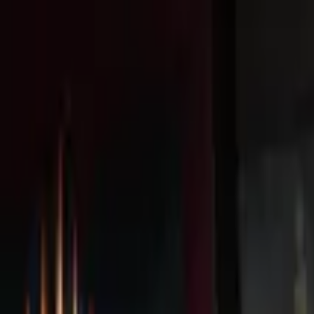
Livraison offerte
dès 35 € ! 👇 Plus de détails 👇
Prenez-vous aux jeux