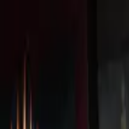
Livraison offerte
dès 35 € ! 👇 Plus de détails 👇
Prenez-vous aux jeux