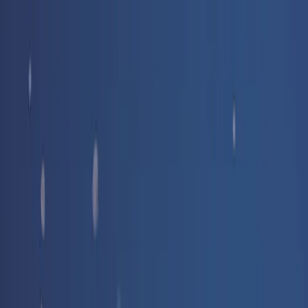
Livraison offerte
dès 35 € ! 👇 Plus de détails 👇
Prenez-vous aux jeux