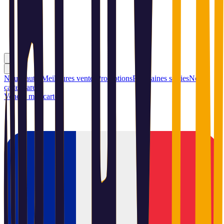
Nouveautés
Meilleures ventes
Promotions
Prochaines sorties
Nos
cartes rares
Vendre mes cartes