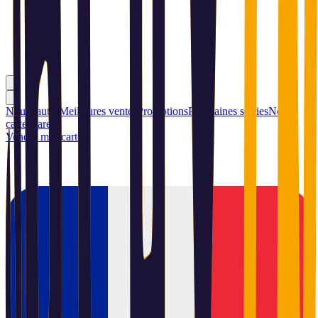
Nouveautés
Meilleures ventes
Promotions
Prochaines sorties
Nos
cartes rares
Vendre mes cartes