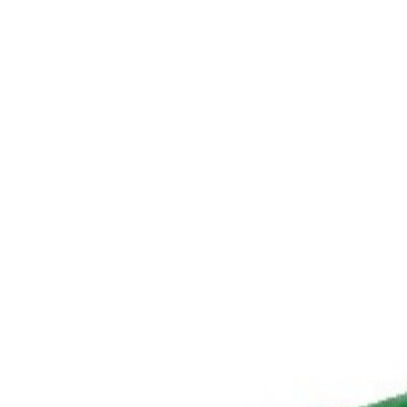
Livraison offerte
dès 35 € ! 👇 Plus de détails 👇
Prenez-vous aux jeux