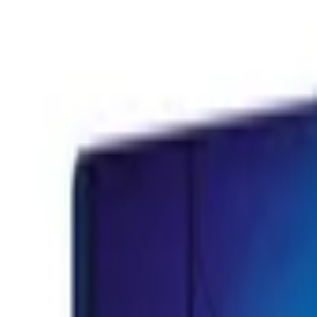
Livraison offerte
dès 35 € ! 👇 Plus de détails 👇
Prenez-vous aux jeux