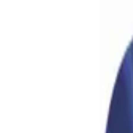
Livraison offerte
dès 35 € ! 👇 Plus de détails 👇
Prenez-vous aux jeux