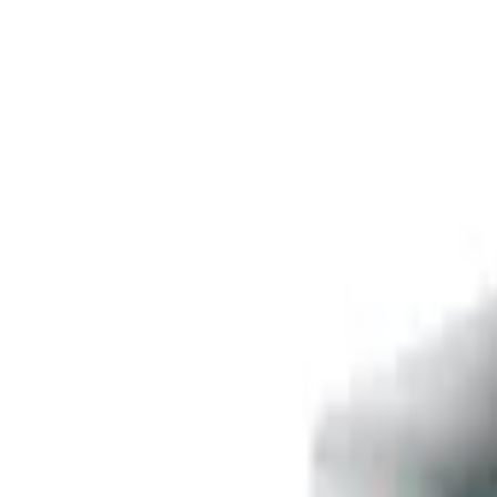
Livraison offerte
dès 35 € ! 👇 Plus de détails 👇
Prenez-vous aux jeux