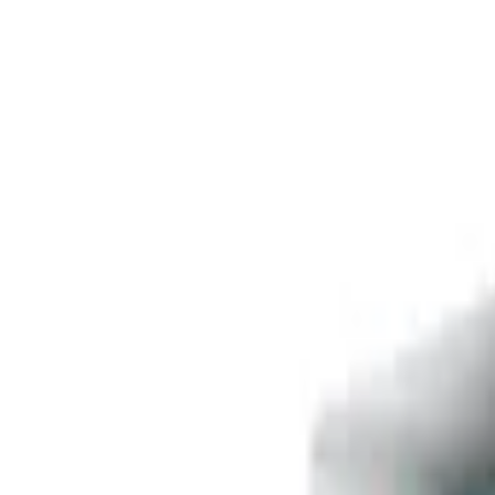
Livraison offerte
dès 35 € ! 👇 Plus de détails 👇
Prenez-vous aux jeux