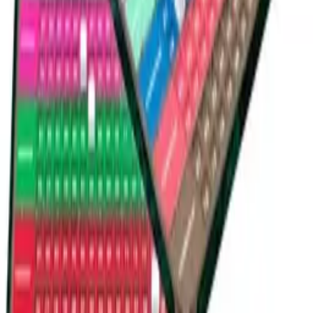
Nouveautés
Meilleures ventes
Promotions
Prochaines sorties
Nos
cartes rares
Vendre mes cartes