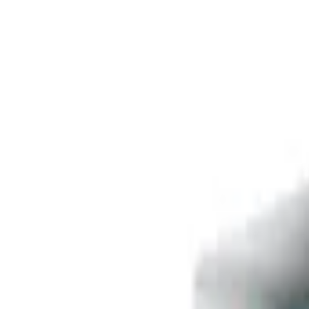
Livraison offerte
dès 35 € ! 👇 Plus de détails 👇
Prenez-vous aux jeux