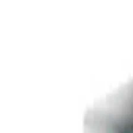
Livraison offerte
dès 35 € ! 👇 Plus de détails 👇
Prenez-vous aux jeux