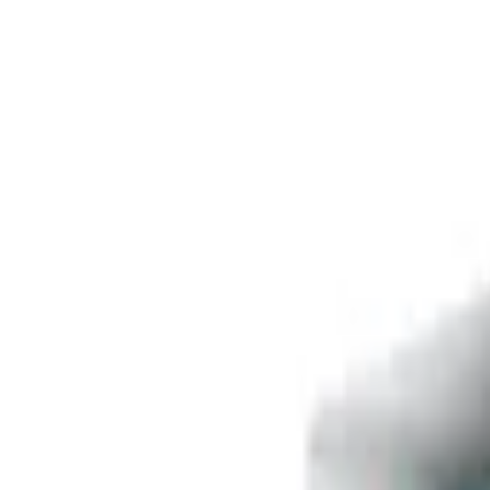
Livraison offerte
dès 35 € ! 👇 Plus de détails 👇
Prenez-vous aux jeux