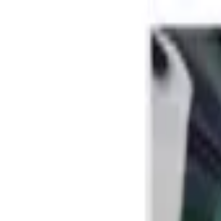
Livraison offerte
dès 35 € ! 👇 Plus de détails 👇
Prenez-vous aux jeux