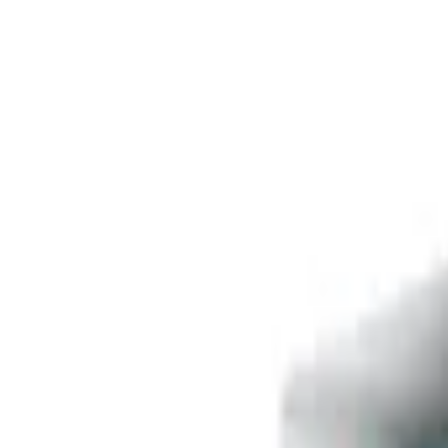
Livraison offerte
dès 35 € ! 👇 Plus de détails 👇
Prenez-vous aux jeux