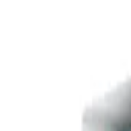
Livraison offerte
dès 35 € ! 👇 Plus de détails 👇
Prenez-vous aux jeux