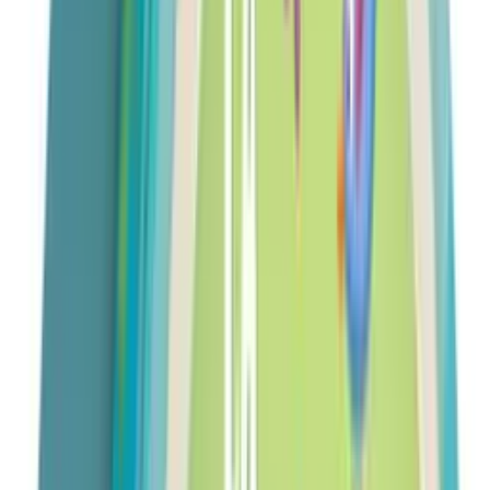
Jeux de société