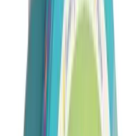
Nouveautés
Meilleures ventes
Promotions
Prochaines sorties
Nos
cartes rares
Vendre mes cartes