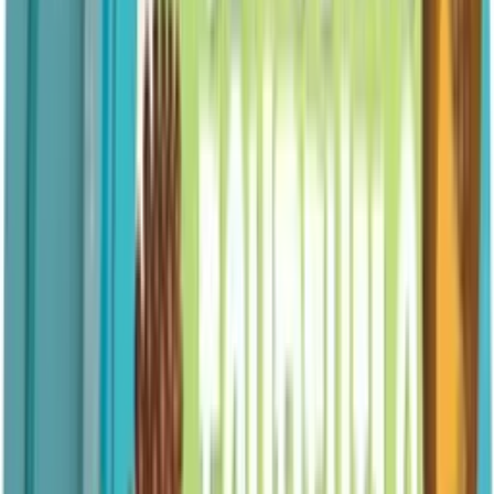
Meilleures ventes
Jeux de société
Voir l'offre
Life of the Amazonia
Rated 0 / 5