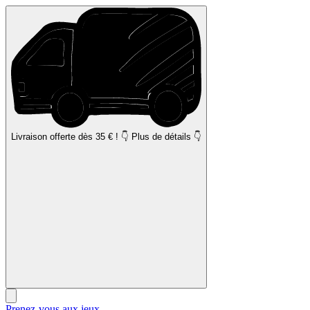
Livraison offerte
dès 35 € ! 👇 Plus de détails 👇
Prenez-vous aux jeux