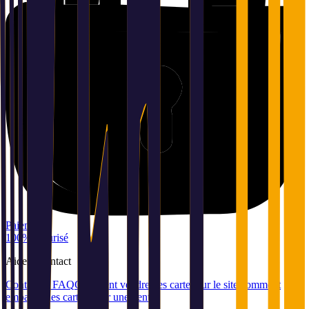
Paiement
100% sécurisé
Aide
et
contact
Contact et FAQ
Comment vendre des cartes sur le site
Comment
emballer des cartes pour une vente