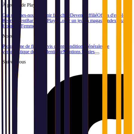
À propos
de Playin
Qui sommes-nous
Devenir franchisé
Devenir affilié
Offres d'emploi /
Recrutement
Bar à jeux Playin
Louer un jeu en magasin
Index égalité
Hommes-Femmes
Notre
site
Programme de fidélité
Avis client
Conditions générales de
vente
Politique de confidentialité
Mentions légales
Suivez-nous