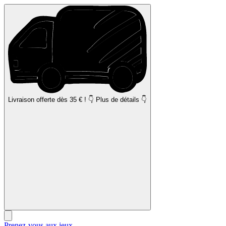
Livraison offerte
dès 35 € ! 👇 Plus de détails 👇
Prenez-vous aux jeux