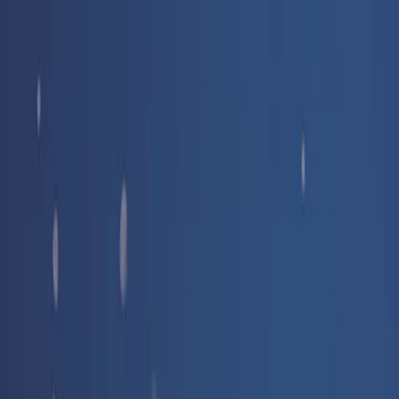
Livraison offerte
dès 35 € ! 👇 Plus de détails 👇
Prenez-vous aux jeux