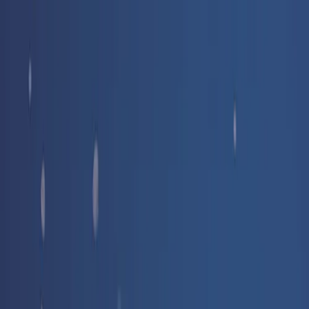
Livraison offerte
dès 35 € ! 👇 Plus de détails 👇
Prenez-vous aux jeux