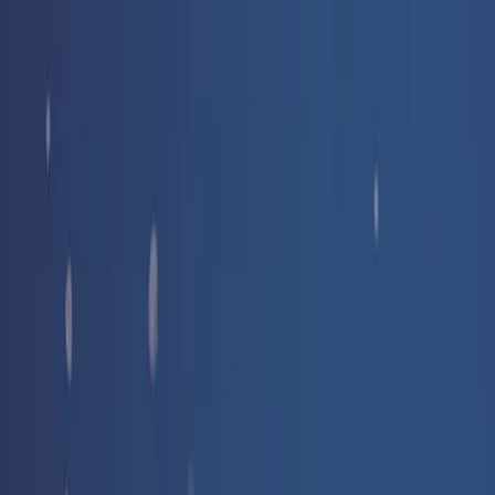
Livraison offerte
dès 35 € ! 👇 Plus de détails 👇
Prenez-vous aux jeux