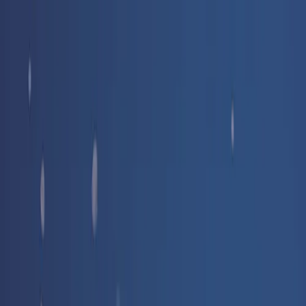
Livraison offerte
dès 35 € ! 👇 Plus de détails 👇
Prenez-vous aux jeux