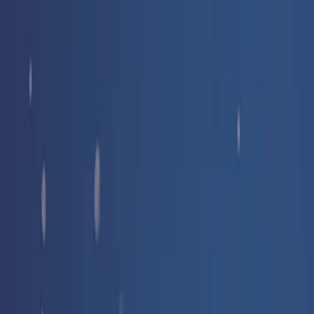
Livraison offerte
dès 35 € ! 👇 Plus de détails 👇
Prenez-vous aux jeux