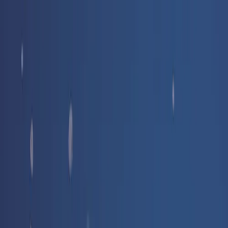
Livraison offerte
dès 35 € ! 👇 Plus de détails 👇
Prenez-vous aux jeux