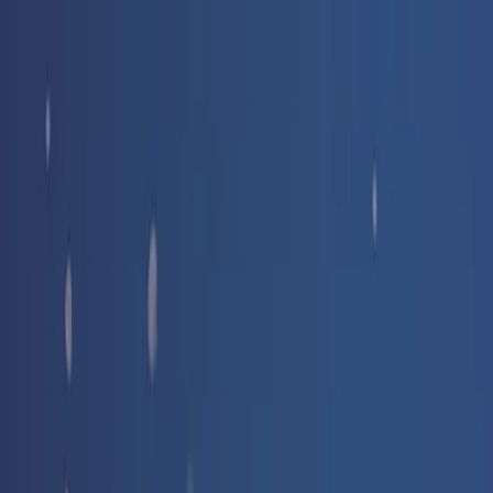
Livraison offerte
dès 35 € ! 👇 Plus de détails 👇
Prenez-vous aux jeux