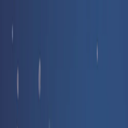
Livraison offerte
dès 35 € ! 👇 Plus de détails 👇
Prenez-vous aux jeux